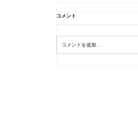
軽く楽しく一心に✨
コメント
スポーツ選手が、よく試合前に、
楽しみたいと思います！😃 と言
いますね 以前から、この言葉に⁇
コメントを追加…
と思っていました 私がイメージ
する、楽しむ、という言葉、、
なんとなく違和感がありました
この、選手達が楽しむ、という言
葉の裏には、相当な努力の後のセ
IMAI Music Studio 今井音
ルフコントロール方法だと、最近
東京都武蔵野市境2-2-19 武蔵境イ
気づいた様な気がしています 楽
TEL: 0422-27-8162
しむ🟰羽目を外す、の様な気がし
email:
natsukoimai@imaimusicstudio.
ていたのは、私だけでしょうか？
スポーツでも音楽（演奏）でも、