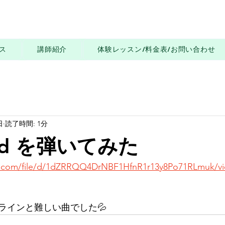
ス
講師紹介
体験レッスン/料金表/お問い合わせ
日
読了時間: 1分
and を弾いてみた
le.com/file/d/1dZRRQQ4DrNBF1HfnR1r13y8Po71RLmuk/v
ラインと難しい曲でした💦